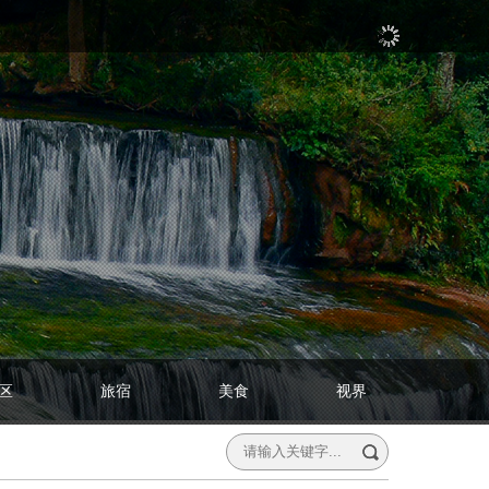
区
旅宿
美食
视界