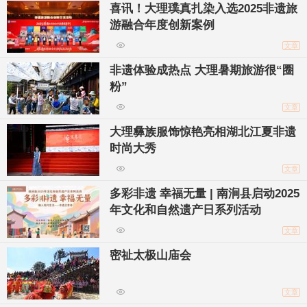
喜讯！大理璞真扎染入选2025非遗旅
游融合年度创新案例
文章
非遗体验成热点 大理暑期旅游很“圈
粉”
文章
大理彝族服饰惊艳亮相湖北江夏非遗
时尚大秀
文章
多彩非遗 幸福无量 | 南涧县启动2025
年文化和自然遗产日系列活动
文章
密祉太极山庙会
文章