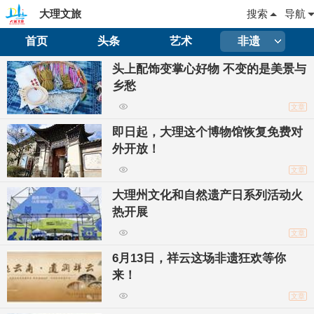
大理文旅
搜索
导航
首页
头条
艺术
非遗
头上配饰变掌心好物 不变的是美景与
乡愁
文章
即日起，大理这个博物馆恢复免费对
外开放！
文章
大理州文化和自然遗产日系列活动火
热开展
文章
6月13日，祥云这场非遗狂欢等你
来！
文章