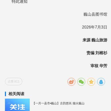
特此通知
巍山县图书馆
2026年7月3日
来源 巍山旅游
责编 刘榕杉
审核 华芳
点赞 811
相关阅读
【一月一县市•巍山】古韵悠长 烟火巍山