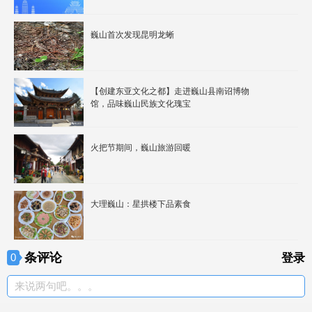
巍山首次发现昆明龙蜥
【创建东亚文化之都】走进巍山县南诏博物
馆，品味巍山民族文化瑰宝
火把节期间，巍山旅游回暖
大理巍山：星拱楼下品素食
条评论
0
登录
来说两句吧。。。