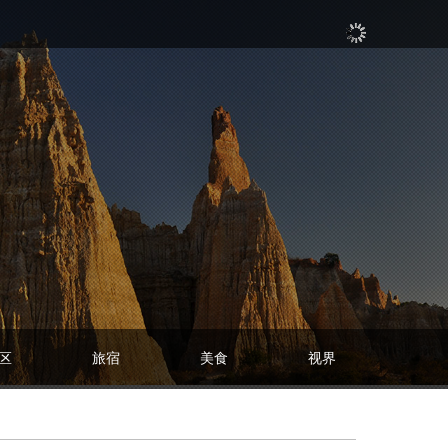
区
旅宿
美食
视界