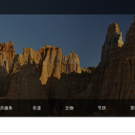
共服务
非遗
文物
节庆
景