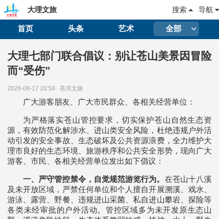
大理文旅
搜索
导航
首页
头条
艺术
全部
大理七部门联合倡议：别让苍山美景因冒险
而“受伤”
2026-06-17 20:58
苍洱文旅
广大游客朋友、广大市民群众、各相关经营单位：
为严格落实苍山管控要求，切实保护苍山自然生态资
源，有效防范化解涉水、进山类安全风险，杜绝违规户外活
动引发的安全事故、生态破坏及公共资源浪费，全力维护大
理市良好的生态环境、旅游秩序和公共安全形势，现向广大
游客、市民、各相关经营单位发出如下倡议：
一、严守管控禁令，自觉规范游览行为。
在苍山十八溪
及未开放区域，严禁任何单位和个人擅自开展溯溪、戏水、
游泳、露营、野餐、违规进山采菌、私自进山攀岩、探险等
各类未经审批的户外活动。管控区域多为未开发原生态山