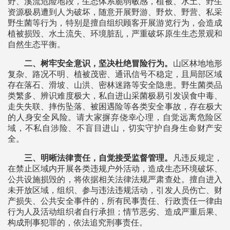
野、溪流危险地段，生态体系脆弱敏感，植被、水土、野生
资源极易遭到人为破坏，随意开展野游、野炊、野营、私采
野生菌等行为，特别是擅自组织顾客开展游览行为，会造成
植被损毁、水土流失、环境脏乱，严重破坏原生生态景观和
自然生态平衡。
二、树牢安全意识，坚决杜绝冒险行为。
山区林地地形
复杂、路况不明、植被茂密、通讯信号不稳定，且局部区域
存在落石、滑坡、山洪、密林迷路等安全隐患。野生菌类品
类繁多、辨识难度极大，私自进山采菌极易引发误食中毒、
走失失联、摔伤坠落、被困遇险等各类安全事故，存在极大
的人身安全风险。请大家摒弃侥幸心理，自觉远离危险区
域，不私自涉险、不盲目进山，切实守护自身生命财产安
全。
三、明晰法律责任，自觉接受监督管理。
凡违反规定，
在禁止区域内开展各类违规户外活动，造成生态环境破坏、
公共设施损毁的，将依据相关法律法规严肃查处。擅自进入
未开放区域，组织、参与违法违规活动，引发人员伤亡、财
产损失、公共安全事件的，所有民事责任、行政责任一律由
行为人及活动组织者自行承担；情节恶劣、造成严重后果、
构成刑事犯罪的，依法追究刑事责任。