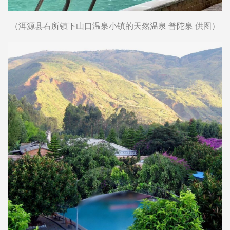
（洱源县右所镇下山口温泉小镇的天然温泉 普陀泉 供图）