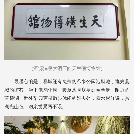
（洱源温泉大酒店的天生磺博物馆）
最暖心的是，县城还有免费的温泉公园泡脚池，逛完县
城的街巷，坐下来泡个脚，暖意从脚底蔓延至全身。附近的
茈碧湖、世外梨园更是散步休闲的好去处，看水杉红遍，赏
湖光山色，泡泉赏景两不误。