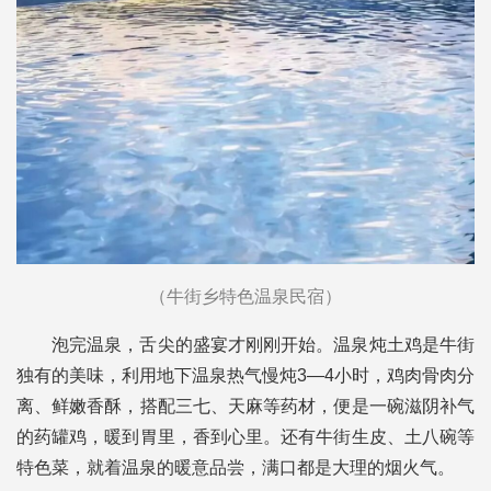
（牛街乡特色温泉民宿）
泡完温泉，舌尖的盛宴才刚刚开始。温泉炖土鸡是牛街
独有的美味，利用地下温泉热气慢炖3—4小时，鸡肉骨肉分
离、鲜嫩香酥，搭配三七、天麻等药材，便是一碗滋阴补气
的药罐鸡，暖到胃里，香到心里。还有牛街生皮、土八碗等
特色菜，就着温泉的暖意品尝，满口都是大理的烟火气。