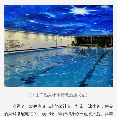
（下山口温泉小镇特色酒店民宿）
泡累了，就去尝尝当地的酸辣鱼、乳扇、冰牛奶，鲜美
的湖鲜搭配地道的白族小吃，味蕾和身心一起被治愈。驱车