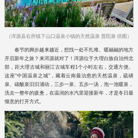
（洱源县右所镇下山口温泉小镇的天然温泉 普陀泉 供图）
春节的脚步越来越近，想找一处不扎堆、暖融融的地方
开启新年之旅？来洱源就对了！洱源位于大理白族自治州北
部，距大理古城和丽江古城车程1个小时左右，交通方便。
这座“中国温泉之城”，藏着云南最治愈的天然温泉，硫磺
泉、碳酸泉汩汩涌动，三步一泉、五步一汤，泡一池暖泉，
洗去一整年的疲惫，在温润的水汽里迎接新年，才是冬日最
惬意的打开方式。