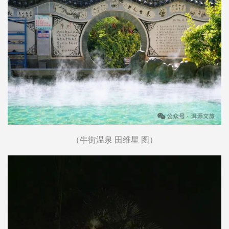
（牛街温泉 田维星 图）