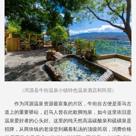
（洱源县牛街温泉小镇特色温泉酒店和民宿）
作为洱源温泉资源最富集的片区，牛街自古便是茶马古
道上的重要驿站，赶马人曾在此歇脚泡泉，如今这里依旧是
温泉爱好者的心头好。这里的纯天然高温碳酸泉和硫磺泉是
招牌，从两块钱的老澡堂到藏着私汤的顶级民宿，消费价格