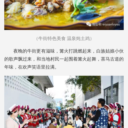
（牛街特色美食 温泉炖土鸡）
夜晚的牛街更有滋味，篝火打跳燃起来，白族姑娘小伙
的歌声飘过来，和当地村民一起围着篝火起舞，茶马古道的
年味，在欢声笑语里拉满。