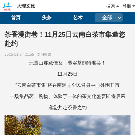
大理文旅
搜索
导航
首页
头条
艺术
全部
茶香漫街巷！11月25日云南白茶市集邀您
赴约
2025-11-24 21:55
南涧融媒
无量山麓藏佳茗，彝乡茶韵待君尝！
11月25日
“云南白茶市集”将在南涧县全民健身中心外围开市
一场集品茗、购物、体验于一体的茶文化盛宴即将启幕
邀您共赴茶香之约