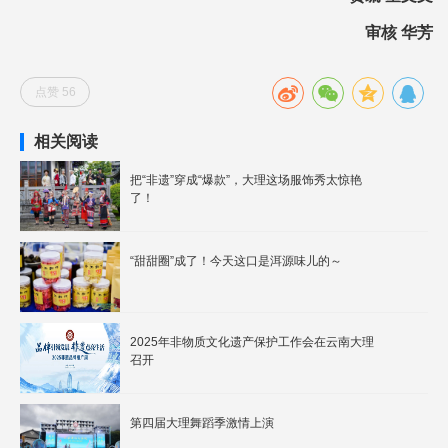
审核 华芳
点赞 56
相关阅读
把“非遗”穿成“爆款”，大理这场服饰秀太惊艳
了！
“甜甜圈”成了！今天这口是洱源味儿的～
2025年非物质文化遗产保护工作会在云南大理
召开
第四届大理舞蹈季激情上演