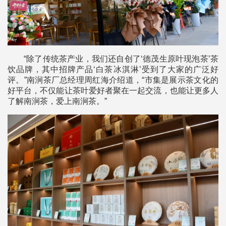
“除了传统茶产业，我们还自创了‘德茂生原叶现泡茶’茶
饮品牌，其中招牌产品‘白茶冰淇淋’受到了大家的广泛好
评。”南涧茶厂总经理周红海介绍道，“市集是展示茶文化的
好平台，不仅能让茶叶爱好者聚在一起交流，也能让更多人
了解南涧茶，爱上南涧茶。”