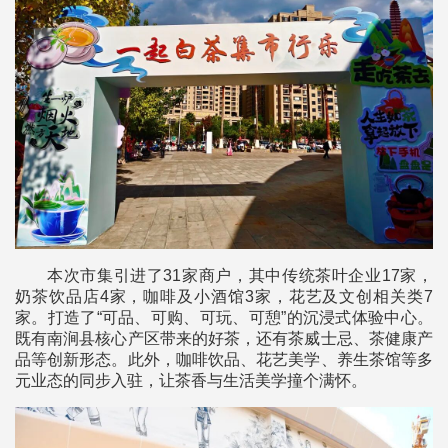
本次市集引进了31家商户，其中传统茶叶企业17家，
奶茶饮品店4家，咖啡及小酒馆3家，花艺及文创相关类7
家。打造了“可品、可购、可玩、可憩”的沉浸式体验中心。
既有南涧县核心产区带来的好茶，还有茶威士忌、茶健康产
品等创新形态。此外，咖啡饮品、花艺美学、养生茶馆等多
元业态的同步入驻，让茶香与生活美学撞个满怀。