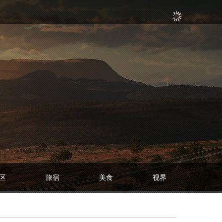
区
旅宿
美食
视界