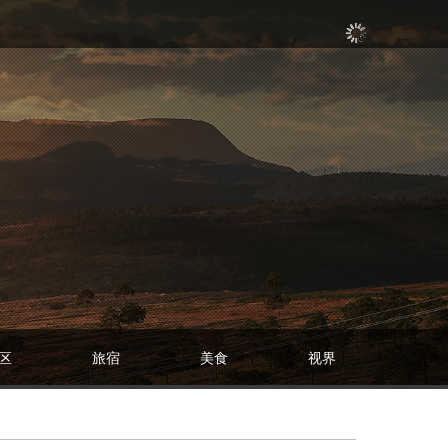
区
旅宿
美食
视界