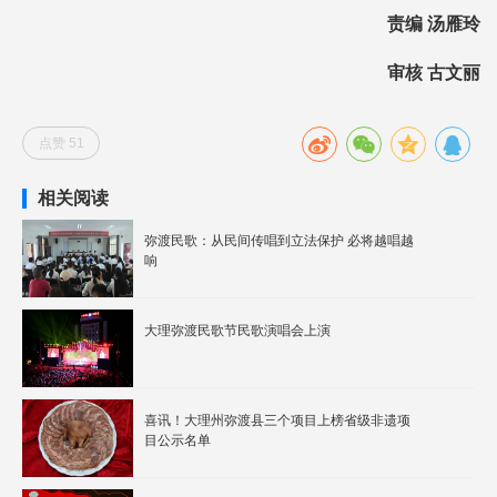
责编 汤雁玲
审核 古文丽
点赞 51
相关阅读
弥渡民歌：从民间传唱到立法保护 必将越唱越
响
大理弥渡民歌节民歌演唱会上演
喜讯！大理州弥渡县三个项目上榜省级非遗项
目公示名单