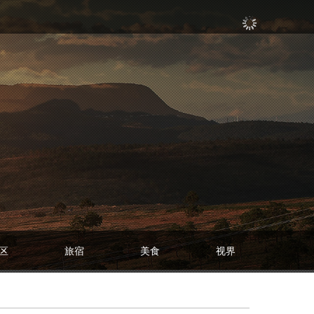
区
旅宿
美食
视界