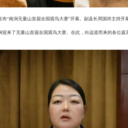
宣布“南涧无量山首届全国观鸟大赛”开幕。副县长周国祥主持开
涧迎来了无量山首届全国观鸟大赛。在此，向远道而来的各位嘉