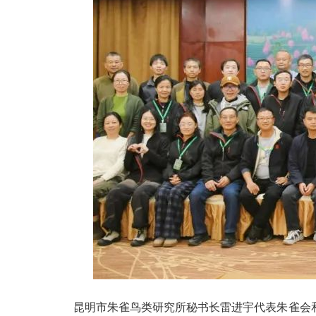
昆明市朱雀鸟类研究所秘书长雷进宇代表朱雀会