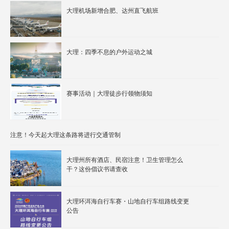
大理机场新增合肥、达州直飞航班
大理：四季不息的户外运动之城
赛事活动｜大理徒步行领物须知
注意！今天起大理这条路将进行交通管制
大理州所有酒店、民宿注意！卫生管理怎么
干？这份倡议书请查收
大理环洱海自行车赛・山地自行车组路线变更
公告