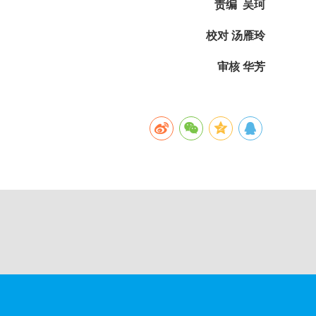
责编 吴珂
校对 汤雁玲
审核 华芳