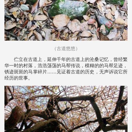
（古道悠悠）
伫立在古道上，延伸千年的古道上的沧桑记忆，曾经繁
华一时的村落，浩浩荡荡的马帮传说，模糊的的马帮足迹，
锈迹斑斑的马掌碎片……见证着古道的历史，无声诉说它所
经历的世事。