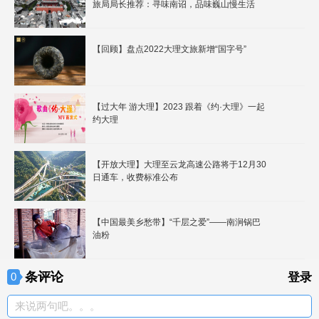
旅局局长推荐：寻味南诏，品味巍山慢生活
【回顾】盘点2022大理文旅新增“国字号”
【过大年 游大理】2023 跟着《约·大理》一起
约大理
【开放大理】大理至云龙高速公路将于12月30
日通车，收费标准公布
【中国最美乡愁带】“千层之爱”——南涧锅巴
油粉
条评论
0
登录
来说两句吧。。。