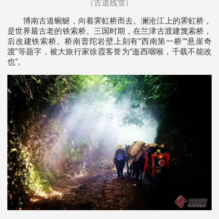
（古道残雪）
博南古道蜿蜒，向着霁虹桥而去。澜沧江上的霁虹桥，
是世界最古老的铁索桥。三国时期，在兰津古渡建篾索桥，
后改建铁索桥。桥南普陀岩壁上刻有“西南第一桥”“悬崖奇
渡”等题字，被大旅行家徐霞客誉为“迤西咽喉，千载不能改
也”。