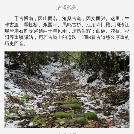
（古道残关）
千古博南，因山而名；沧桑古道，因文而兴。这里，兰
津古渡、霁虹桥、永国寺、凤鸣古桥、江顶寺门楼、澜沧江
畔摩崖石刻等穿越两千年风雨，熠熠生辉；曲硐、花桥、杉
阳等重镇驿站，宛若古道上的遗珠，叩响着古道悠久厚重的
历史回音。