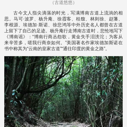
（古道悠悠）
古今文人指尖滴落的时光，写满博南古道上流淌的相
思。马可·波罗、杨升庵、徐霞客、桂馥、林则徐、赵藩、
李根源、埃德加·斯诺、徐悲鸿等中外历史名人都曾在古道
上留下了自己的足迹。杨升庵行走博南古道时，悲怆地写下
《博南谣》：“博南行商丛怨歌，黄金失手泪滂沱；为客从
来辛苦多，嗟我行商奈如何。”美国著名作家埃德加斯诺在
书中称其为“云南的皇家古道”“通往印度的黄金之路”。