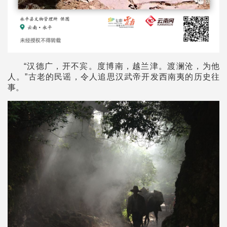
“汉德广，开不宾。度博南，越兰津。渡澜沧，为他
人。”古老的民谣，令人追思汉武帝开发西南夷的历史往
事。