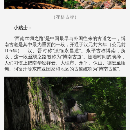
（花桥古驿）
小贴士：
“西南丝绸之路”是中国最早与外国往来的古道之一，博
南古道是其中最为重要的一段，开通于汉元封六年（公元前
105年），汉、晋时称“滇缅永昌道”。永平古称博南，所
以，这一段丝绸之路被称为“博南古道”。随着时间的演绎，
人们习惯上把南华经祥云、大理市、永平、保山、德宏至缅
甸、阿富汗等东南亚国家和地区的古道统称为“博南古道”。