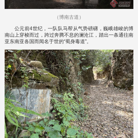
（博南古道）
公元前4世纪，一队队马帮从气势磅礴，巍峨雄峻的博
南山上穿梭而过，跨过奔腾不息的澜沧江，踏出一条通往南
亚东南亚各国而闻名于世的“蜀身毒道”。