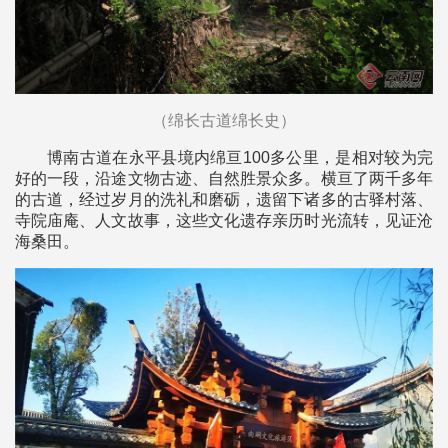
（绵长古道绵长史）
博南古道在永平县境内绵亘100多公里，是相对较为完
好的一段，沿途文物古迹、自然胜景众多。横亘了两千多年
的古道，经过岁月的洗礼和磨砺，遗留下诸多的古驿村落、
寺院庙庵、人文故事，这些文化遗存亲历时光流转，见证沧
海桑田。